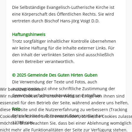
Die Selbständige Evangelisch-Lutherische Kirche ist
eine Körperschaft des Öffentlichen Rechts. Sie wird
vertreten durch Bischof Hans-Jörg Voigt D.D.
Haftungshinweis
Trotz sorgfältiger inhaltlicher Kontrolle übernehmen
wir keine Haftung für die Inhalte externer Links. Für
den Inhalt der verlinkten Seiten sind ausschließlich
deren Betreiber verantwortlich.
© 2025 Gemeinde Des Guten Hirten Guben
Die Verwendung der Texte und Fotos, auch
auszugsweise, ist ohne schriftliche Zustimmung der
Wir benutzen Cookies
Gemeinde urheberrechtswidrig und strafbar.
Wir nutzen Cookies auf unserer Website. Einige von ihnen sind
essenziell für den Betrieb der Seite, während andere uns helfen,
Foto
diese Website und die Nutzererfahrung zu verbessern (Tracking
Betende Hände: © Yaowarat Boonyarattaphan -
Cookies). Sie können selbst entscheiden, ob Sie die Cookies zulass
123RF.com
möchten. Bitte beachten Sie, dass bei einer Ablehnung womöglich
nicht mehr alle Funktionalitäten der Seite zur Verfügung stehen.